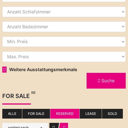
Weitere Ausstattungsmerkmale
Suche
(0)
FOR SALE
ALLE
FOR SALE
RESERVED
LEASE
SOLD
sortiert nach