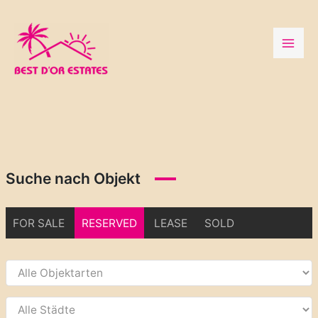
Zum
Inhalt
springen
Suche nach Objekt
FOR SALE
RESERVED
LEASE
SOLD