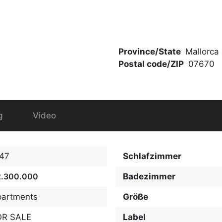
Province/State
Mallorca
Postal code/ZIP
07670
g
Video
747
Schlafzimmer
2.300.000
Badezimmer
partments
Größe
OR SALE
Label