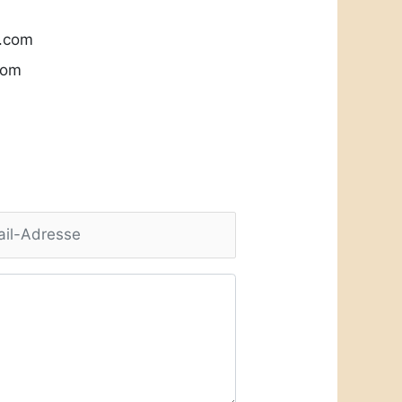
l.com
com