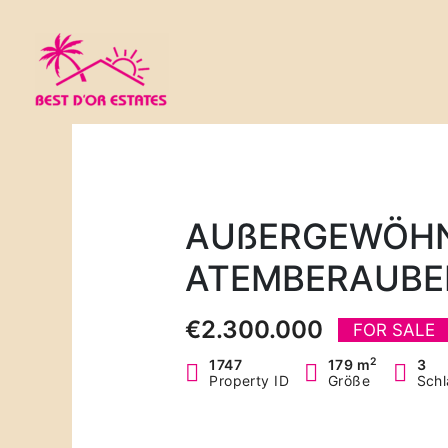
Zum
Inhalt
springen
AUßERGEWÖHN
ATEMBERAUBE
€2.300.000
FOR SALE
2
1747
179 m
3
Property ID
Größe
Schl