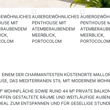
 EINEM DER CHARMANTESTEN KÜSTENORTE MALLORC
SE, DAS MEDITERRANEN STIL MIT MODERNEM WOHN
79 M² WOHNFLÄCHE SOWIE RUND 44 M² PRIVATE BALK
OFFEN GESTALTETE RÄUME UND WEITLÄUFIGE AUßEN
EAL ZUM ENTSPANNEN UND FÜR GESELLIGE STUND