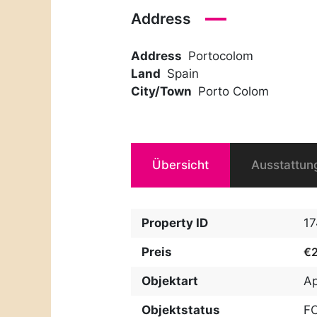
Address
Address
Portocolom
Land
Spain
City/Town
Porto Colom
Übersicht
Ausstattun
Property ID
1
Preis
€
Objektart
A
Objektstatus
F