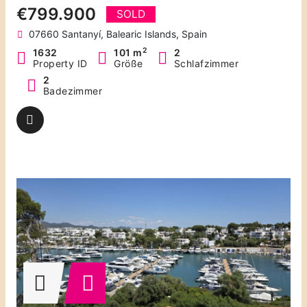
€799.900
SOLD
07660 Santanyí, Balearic Islands, Spain
2
1632
101 m
2
Property ID
Größe
Schlafzimmer
2
Badezimmer