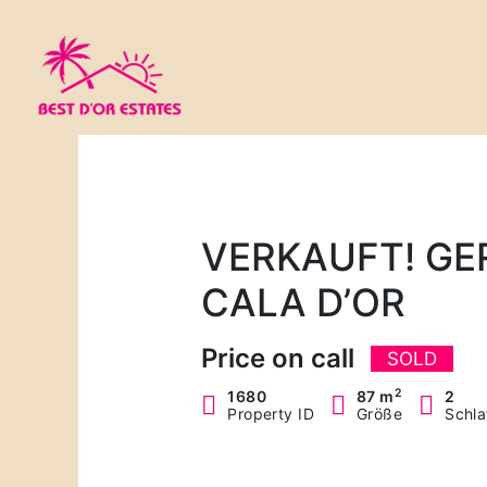
Zum
Inhalt
springen
VERKAUFT! GE
CALA D’OR
Price on call
SOLD
2
1680
87 m
2
Property ID
Größe
Schl