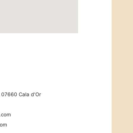
2, 07660 Cala d'Or
l.com
com