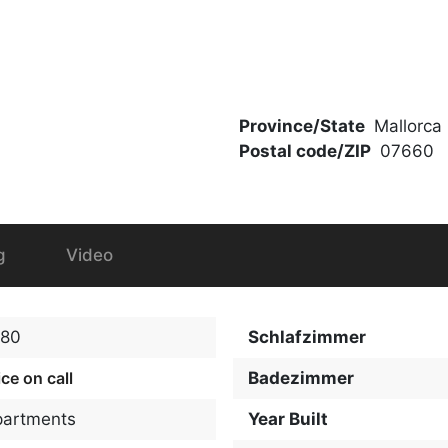
Province/State
Mallorca
Postal code/ZIP
07660
g
Video
680
Schlafzimmer
ice on call
Badezimmer
partments
Year Built