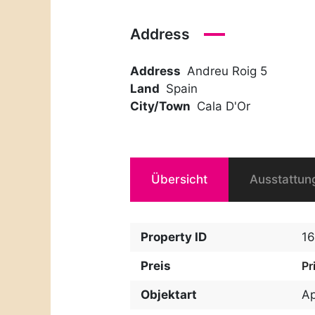
Address
Address
Andreu Roig 5
Land
Spain
City/Town
Cala D'Or
Übersicht
Ausstattun
Property ID
1
Preis
Pr
Objektart
A