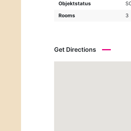
Objektstatus
S
Rooms
3
Get Directions